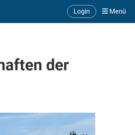
Login
Menü
haften der