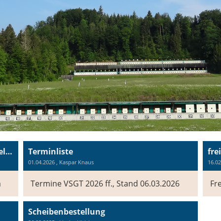
Demnächst in der Schiessanlage Guntelsey
Terminliste
fre
01.04.2026
, Kaspar Knaus
16.02
m
Termine VSGT 2026 ff., Stand 06.03.2026
Fr
Scheibenbestellung