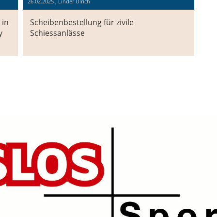
26.02.2025
, Linder Ulrich
 in
Scheibenbestellung für zivile
y
Schiessanlässe